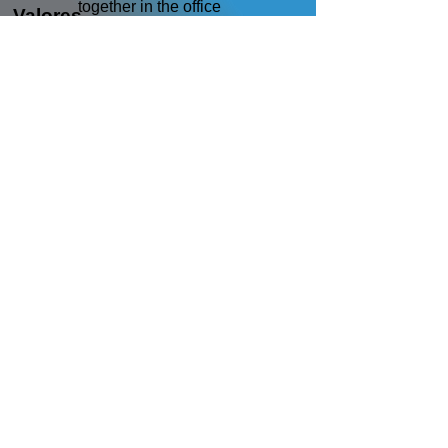
Valores
* Honestidad
*Profesionalismo
*Lealtad
*Creatividad