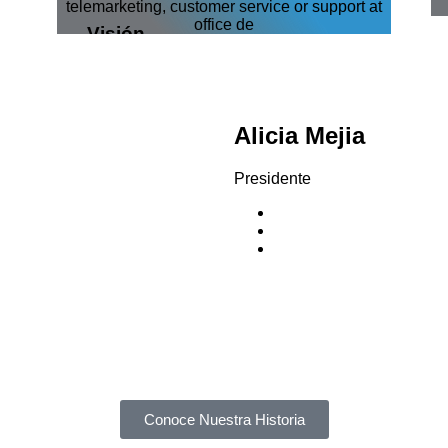
Visión
Ser la
Asociación y el Organismo
más
respetado
y reconocido en el
medio turístico de México
Alicia Mejia
Presidente
Conoce Nuestra Historia