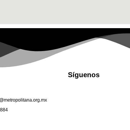
Síguenos
a@metropolitana.org.mx
7884