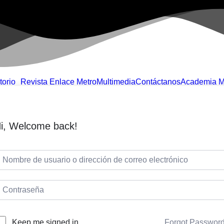
torio
Revista Enlace Metro
Multimedia
Contáctanos
Academia M
i, Welcome back!
Forgot Passwor
Keep me signed in