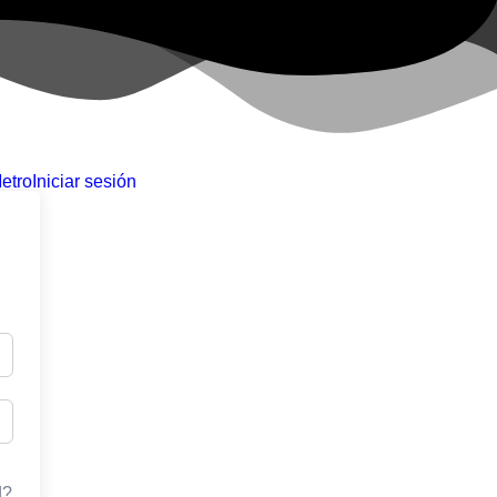
etro
Iniciar sesión
d?