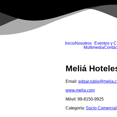
Inicio
Nosotros
Eventos y 
Multimedia
Contác
Meliá Hotele
Email:
edgar.rubio@melia.
www.melia.com
Móvil: 99-8150-9925
Categoría:
Socio Comercial