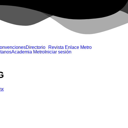
Convenciones
Directorio
Revista Enlace Metro
tanos
Academia Metro
Iniciar sesión
G
mx